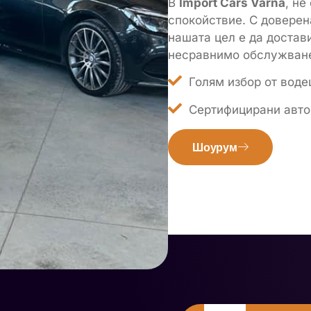
В
Import Cars Varna
, н
спокойствие. С доверен
нашата цел е да достав
несравнимо обслужван
Голям избор от вод
Сертифицирани авто
Шоурум