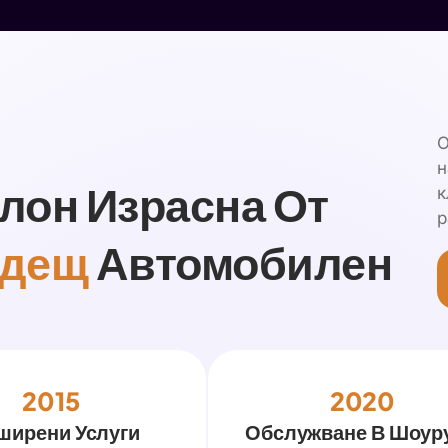
О
н
лон Израсна От
к
р
одещ
Автомобилен
2015
2020
ширени Услуги
Обслужване В Шоур