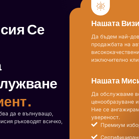
Нашата Виз
сия Се
Да бъдем най-дов
продажбата на ав
висококачествени
а
изключително кли
служване
Нашата Мис
Да обслужваме вс
иент.
ценообразуване и
Ние се ангажирам
бва да е вълнуващо,
увереност.
мисия ръководят всичко,
Премиум избо
Сертифицирани