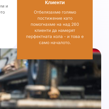
Клиенти
ум и
ото
Отбелязахме голямо
постижение като
помогнахме на над 260
клиенти да намерят
перфектната кола - и това е
само началото.