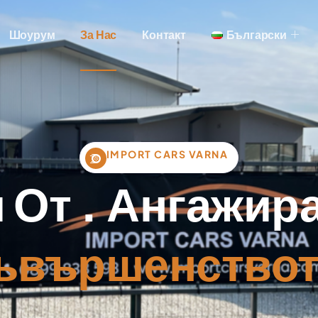
Шоурум
За Нас
Контакт
Български
IMPORT CARS VARNA
 От . Ангажир
ъвършенствот