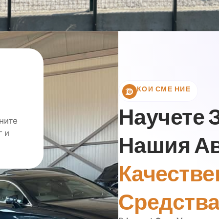
КОИ СМЕ НИЕ
Научете 
ните
г и
Нашия А
Качестве
Средства