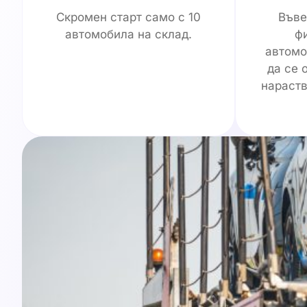
Скромен старт само с 10
Въве
автомобила на склад.
ф
автомо
да се 
нараств