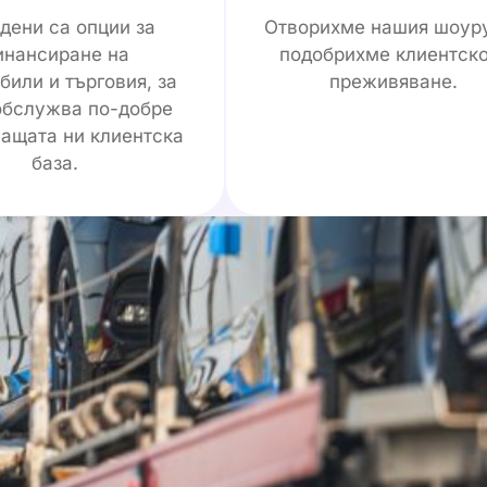
дени са опции за
Отворихме нашия шоур
инансиране на
подобрихме клиентск
били и търговия, за
преживяване.
обслужва по-добре
ащата ни клиентска
база.