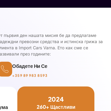
т първия ден нашата мисия бе да предлагаме
адеждни превозни средства и истинска грижа за
лиента в Import Cars Varna. Ето как сме се
азвивали през годините:
Обадете Ни Се
+359 89 983 8593
2024
260+ Щастливи
ума