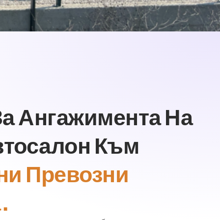
За Ангажимента На
втосалон Към
ни Превозни
.