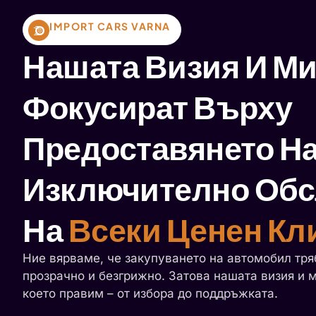
IMPORT CARS VARNA
Нашата Визия И Ми
Фокусират Върху
Предоставянето Н
Изключително Об
На
Всеки Ценен Кл
Ние вярваме, че закупуването на автомобил тря
прозрачно и безгрижно. Затова нашата визия и 
което правим – от избора до поддръжката.