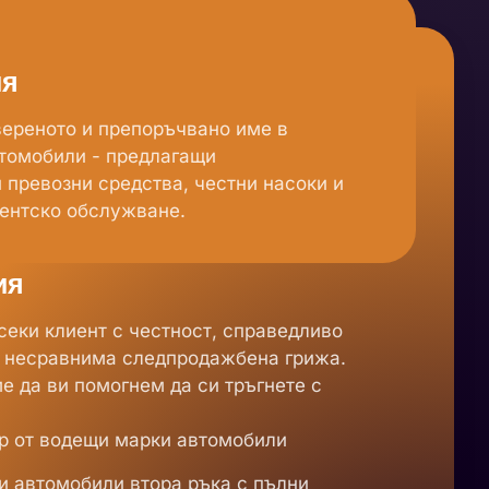
ия
ереното и препоръчвано име в
томобили - предлагащи
 превозни средства, честни насоки и
ентско обслужване.
ия
еки клиент с честност, справедливо
 несравнима следпродажбена грижа.
е да ви помогнем да си тръгнете с
р от водещи марки автомобили
 автомобили втора ръка с пълни