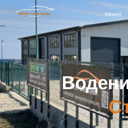
Начало
Водени
С