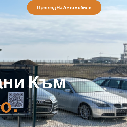
Преглед На Автомобили
ани Към
о.